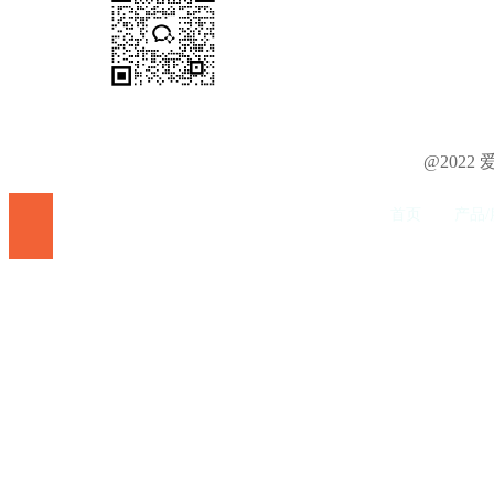
@202
首页
产品/