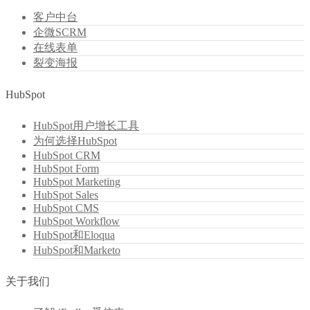
客户中台
企微SCRM
在线表单
裂变海报
HubSpot
HubSpot用户增长工具
为何选择HubSpot
HubSpot CRM
HubSpot Form
HubSpot Marketing
HubSpot Sales
HubSpot CMS
HubSpot Workflow
HubSpot和Eloqua
HubSpot和Marketo
关于我们